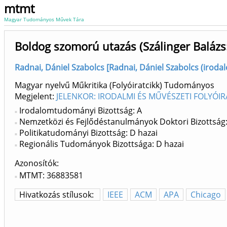
mtmt
Magyar Tudományos Művek Tára
Boldog szomorú utazás (Szálinger Balázs
Radnai, Dániel Szabolcs [Radnai, Dániel Szabolcs (irod
Magyar nyelvű Műkritika (Folyóiratcikk) Tudományos
Megjelent:
JELENKOR: IRODALMI ÉS MŰVÉSZETI FOLYÓIR
Irodalomtudományi Bizottság: A
Nemzetközi és Fejlődéstanulmányok Doktori Bizottság:
Politikatudományi Bizottság: D hazai
Regionális Tudományok Bizottsága: D hazai
Azonosítók
MTMT: 36883581
Hivatkozás stílusok:
IEEE
ACM
APA
Chicago