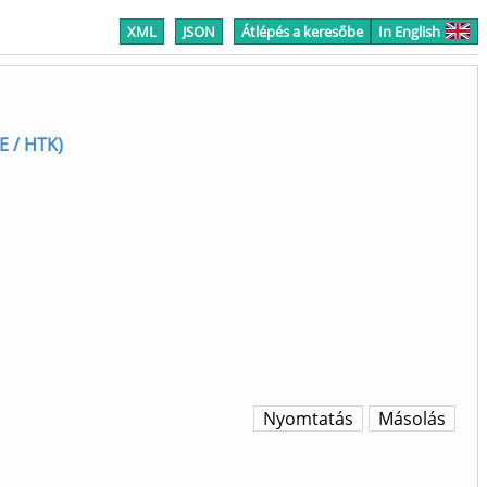
XML
JSON
Átlépés a keresőbe
In English
E / HTK)
Nyomtatás
Másolás