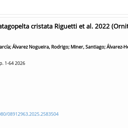
gopelta cristata Riguetti et al. 2022 (Orni
arcía
;
Álvarez Nogueira, Rodrigo
;
Miner, Santiago
;
Álvarez-H
. 1-64
2026
1080/08912963.2025.2583504