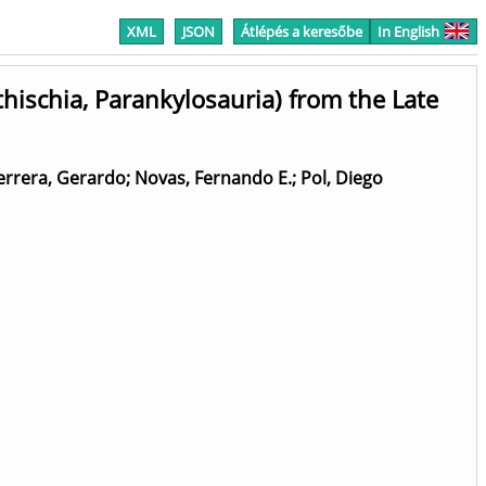
XML
JSON
Átlépés a keresőbe
In English
thischia, Parankylosauria) from the Late
errera, Gerardo
;
Novas, Fernando E.
;
Pol, Diego