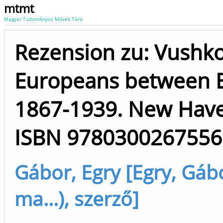
mtmt
Magyar Tudományos Művek Tára
Rezension zu: Vushko,
Europeans between E
1867-1939. New Have
ISBN 9780300267556
Gábor, Egry [Egry, Gábo
ma...), szerző]