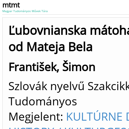
mtmt
Magyar Tudományos Művek Tára
Ľubovnianska mátoha 
od Mateja Bela
František, Šimon
Szlovák nyelvű Szakcikk
Tudományos
Megjelent:
KULTÚRNE D