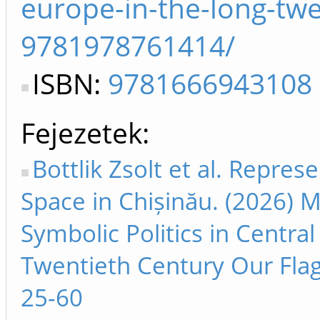
europe-in-the-long-twe
9781978761414/
ISBN:
9781666943108
Fejezetek
Bottlik Zsolt et al. Repre
Space in Chișinău. (2026) M
Symbolic Politics in Centra
Twentieth Century Our Fla
25-60