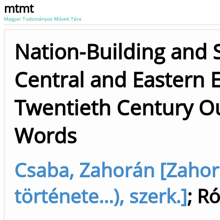
mtmt
Magyar Tudományos Művek Tára
Nation-Building and S
Central and Eastern 
Twentieth Century Ou
Words
Csaba, Zahorán [Zaho
története...), szerk.]
;
Ró