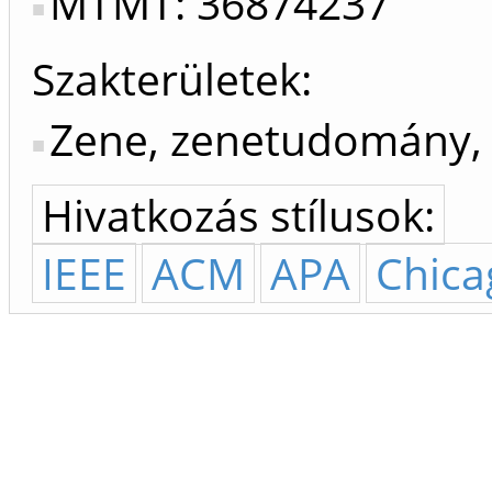
MTMT: 36874237
Szakterületek:
Zene, zenetudomány, 
Hivatkozás stílusok:
IEEE
ACM
APA
Chica