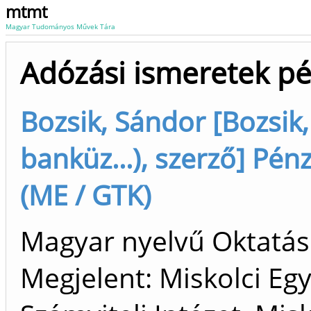
mtmt
Magyar Tudományos Művek Tára
Adózási ismeretek pé
Bozsik, Sándor [Bozsik
banküz...), szerző] Pén
(ME / GTK)
Magyar nyelvű Oktatási
Megjelent: Miskolci Eg