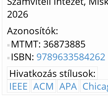
Számviteli Intézet, Mis
2026
Azonosítók
MTMT: 36873885
ISBN:
9789633584262
Hivatkozás stílusok:
IEEE
ACM
APA
Chica