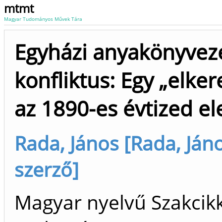
mtmt
Magyar Tudományos Művek Tára
Egyházi anyakönyvezés
konfliktus: Egy „elke
az 1890-es évtized el
Rada, János [Rada, Ján
szerző]
Magyar nyelvű Szakcikk 