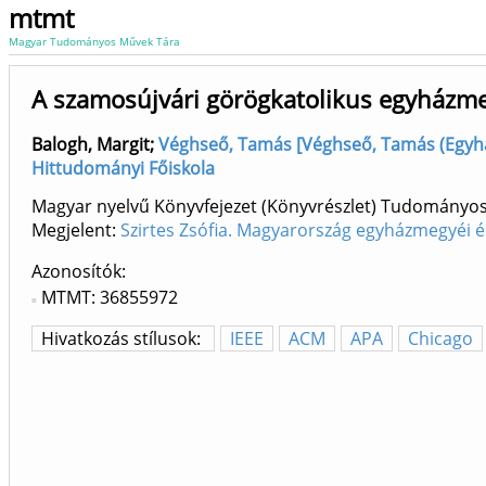
mtmt
Magyar Tudományos Művek Tára
A szamosújvári görögkatolikus egyházm
Balogh, Margit
;
Véghseő, Tamás [Véghseő, Tamás (Egyhá
Hittudományi Főiskola
Magyar nyelvű Könyvfejezet (Könyvrészlet) Tudományo
Megjelent:
Szirtes Zsófia. Magyarország egyházmegyéi és
Azonosítók
MTMT: 36855972
Hivatkozás stílusok:
IEEE
ACM
APA
Chicago