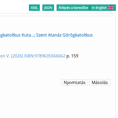
XML
JSON
Átlépés a keresőbe
In English
atolikus Kuta...; Szent Atanáz Görögkatolikus
ikon V. (2026) ISBN:9789635566662
p. 159
Nyomtatás
Másolás