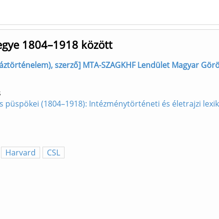
egye 1804–1918 között
ztörténelem), szerző] MTA-SZAGKHF Lendület Magyar Görögk
s
 püspökei (1804–1918): Intézménytörténeti és életrajzi lex
Harvard
CSL