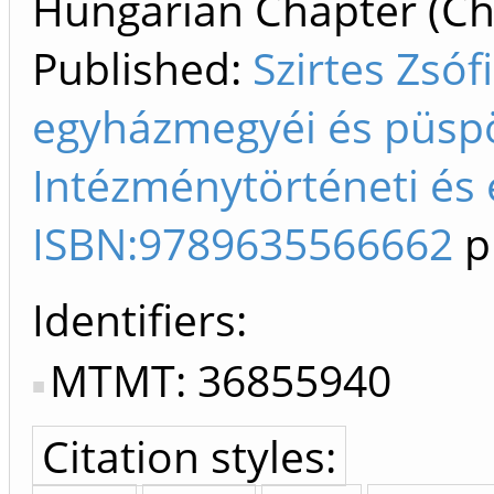
Hungarian Chapter (Cha
Published:
Szirtes Zsó
egyházmegyéi és püspö
Intézménytörténeti és é
ISBN:9789635566662
p
Identifiers
MTMT: 36855940
Citation styles: