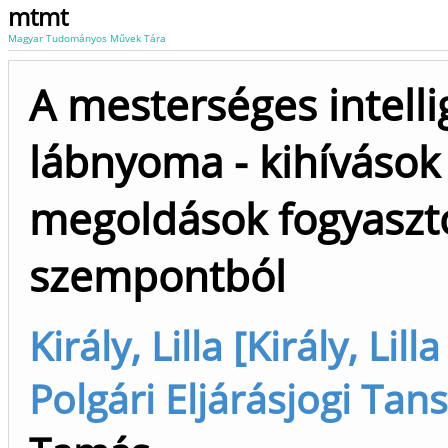
mtmt
Magyar Tudományos Művek Tára
A mesterséges intelli
lábnyoma - kihívások
megoldások fogyasztó
szempontból
Király, Lilla [Király, Lil
Polgári Eljárásjogi Tan