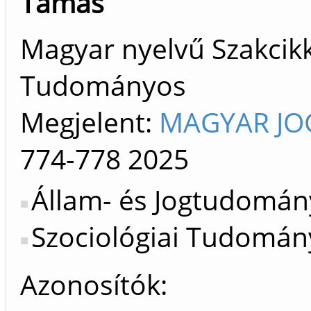
Tamás
Magyar nyelvű Szakcikk 
Tudományos
Megjelent:
MAGYAR JOG
774-778
2025
Állam- és Jogtudomány
Szociológiai Tudomány
Azonosítók