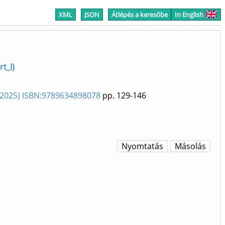
XML
JSON
Átlépés a keresőbe
In English
rt_I)
 (2025) ISBN:9789634898078
pp. 129-146
Nyomtatás
Másolás