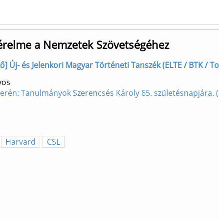
i kérelme a Nemzetek Szövetségéhez
erző] Új- és Jelenkori Magyar Történeti Tanszék (ELTE / BTK / To
yos
erén: Tanulmányok Szerencsés Károly 65. születésnapjára.
Harvard
CSL