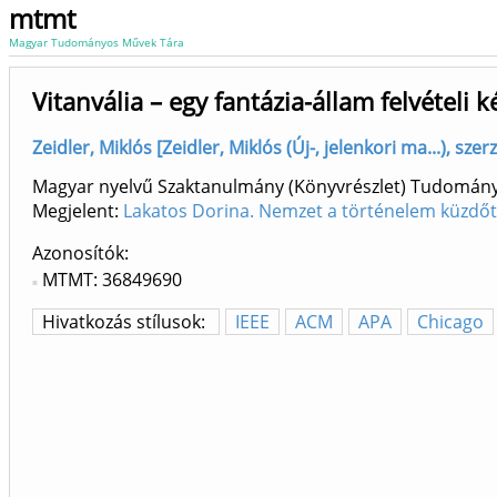
mtmt
Magyar Tudományos Művek Tára
Vitanvália – egy fantázia-állam felvétel
Zeidler, Miklós [Zeidler, Miklós (Új-, jelenkori ma...), sz
Magyar nyelvű Szaktanulmány (Könyvrészlet) Tudomán
Megjelent:
Lakatos Dorina. Nemzet a történelem küzdőt
Azonosítók
MTMT: 36849690
Hivatkozás stílusok:
IEEE
ACM
APA
Chicago