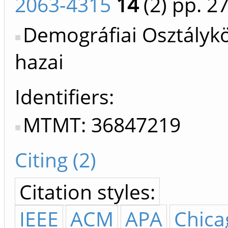
2063-4315
14
(2)
pp. 27
Demográfiai Osztálykö
hazai
Identifiers
MTMT: 36847219
Citing (2)
Citation styles:
IEEE
ACM
APA
Chica