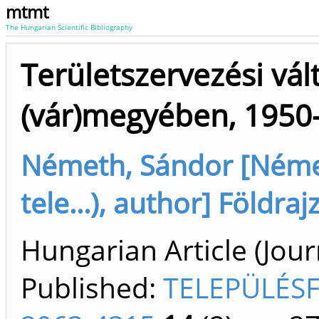
mtmt
The Hungarian Scientific Bibliography
Területszervezési vál
(vár)megyében, 1950
Németh, Sándor [Németh
tele...), author] Földra
Hungarian Article (Journ
Published:
TELEPÜLÉS