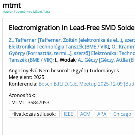
mtmt
Magyar Tudományos Művek Tára
Electromigration in Lead-Free SMD Solder
Z., Tafferner [Tafferner, Zoltán (elektronika és el...), sz
Elektronikai Technológia Tanszék (BME / VIK)
;
O., Kramme
György (Forrasztás, termi...), szerző] Elektronikai Techn
Tanszék (BME / VIK)
;
I., Wodak
;
A., Géczy [Géczy, Attila (
Angol nyelvű Nem besorolt (Egyéb) Tudományos
Megjelent:
2025
Konferencia:
Bosch B.R.I.D.G.E. Meetup 2025-12-09 [Bu
Azonosítók
MTMT: 36847053
Hivatkozás stílusok:
IEEE
ACM
APA
Chicago