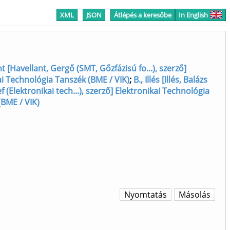
XML
JSON
Átlépés a keresőbe
In English
nt [Havellant, Gergő (SMT, Gőzfázisú fo...), szerző]
kai Technológia Tanszék (BME / VIK)
;
B., Illés [Illés, Balázs
 (Elektronikai tech...), szerző] Elektronikai Technológia
(BME / VIK)
Nyomtatás
Másolás