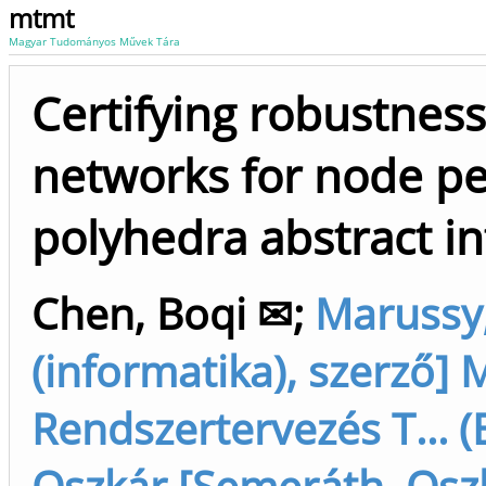
mtmt
Magyar Tudományos Művek Tára
Certifying robustness
networks for node pe
polyhedra abstract in
Chen, Boqi ✉
;
Marussy,
(informatika), szerző] 
Rendszertervezés T... (
Oszkár [Semeráth, Oszk