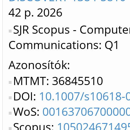
42 p.
2026
SJR Scopus - Compute
Communications: Q1
Azonosítók
MTMT: 36845510
DOI:
10.1007/s10618-
WoS:
0016370670000
Scopus:
10502467149