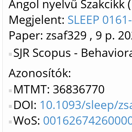
Angol nyelvű Szakcikk 
Megjelent:
SLEEP 0161
Paper: zsaf329
, 9 p.
20
SJR Scopus - Behavior
Azonosítók
MTMT: 36836770
DOI:
10.1093/sleep/zs
WoS:
0016267426000