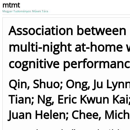
mtmt
Magyar Tudományos Művek Tára
Association between 
multi-night at-home 
cognitive performance
Qin, Shuo
;
Ong, Ju Lyn
Tian
;
Ng, Eric Kwun Kai
Juan Helen
;
Chee, Mich