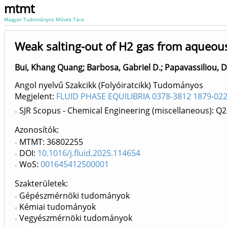
mtmt
Magyar Tudományos Művek Tára
Weak salting-out of H2 gas from aqueous
Bui, Khang Quang
;
Barbosa, Gabriel D.
;
Papavassiliou, D
Angol nyelvű Szakcikk (Folyóiratcikk) Tudományos
Megjelent:
FLUID PHASE EQUILIBRIA 0378-3812 1879-02
SJR Scopus - Chemical Engineering (miscellaneous): Q2
Azonosítók
MTMT: 36802255
DOI:
10.1016/j.fluid.2025.114654
WoS:
001645412500001
Szakterületek:
Gépészmérnöki tudományok
Kémiai tudományok
Vegyészmérnöki tudományok