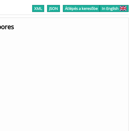
XML
JSON
Átlépés a keresőbe
In English
pores