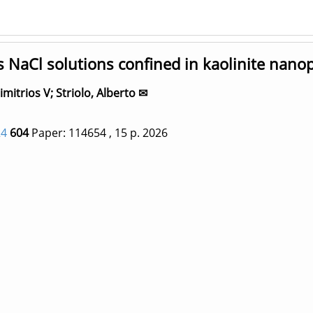
 NaCl solutions confined in kaolinite nano
imitrios V
;
Striolo, Alberto ✉
24
604
Paper: 114654
, 15 p.
2026