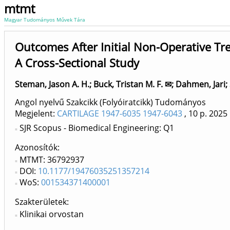
mtmt
Magyar Tudományos Művek Tára
Outcomes After Initial Non-Operative Tre
A Cross-Sectional Study
Steman, Jason A. H.
;
Buck, Tristan M. F. ✉
;
Dahmen, Jari
;
Angol nyelvű Szakcikk (Folyóiratcikk) Tudományos
Megjelent:
CARTILAGE 1947-6035 1947-6043
, 10 p.
2025
SJR Scopus - Biomedical Engineering: Q1
Azonosítók
MTMT: 36792937
DOI:
10.1177/19476035251357214
WoS:
001534371400001
Szakterületek:
Klinikai orvostan