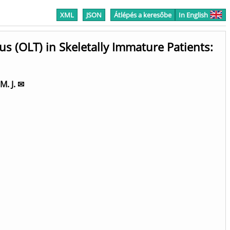
XML
JSON
Átlépés a keresőbe
In English
s (OLT) in Skeletally Immature Patients:
M. J. ✉