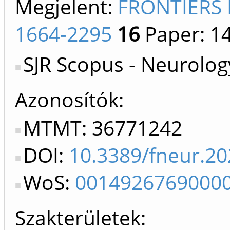
Megjelent:
FRONTIERS 
1664-2295
16
Paper: 1
SJR Scopus - Neurology
Azonosítók
MTMT: 36771242
DOI:
10.3389/fneur.2
WoS:
0014926769000
Szakterületek: