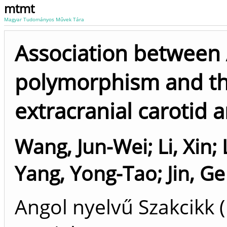
mtmt
Magyar Tudományos Művek Tára
Association between 
polymorphism and the
extracranial carotid a
Wang, Jun-Wei
;
Li, Xin
;
Yang, Yong-Tao
;
Jin, G
Angol nyelvű Szakcikk 