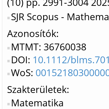
(10)
pp. 2991-3004
202
SJR Scopus - Mathemat
Azonosítók
MTMT: 36760038
DOI:
10.1112/blms.70
WoS:
0015218030000
Szakterületek:
Matematika