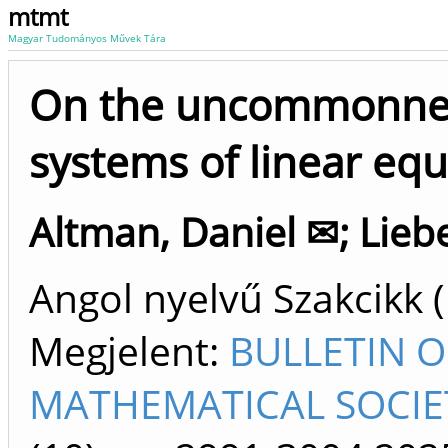
mtmt
Magyar Tudományos Művek Tára
On the uncommonnes
systems of linear eq
Altman, Daniel ✉
;
Lieb
Angol nyelvű Szakcikk 
Megjelent:
BULLETIN 
MATHEMATICAL SOCIET