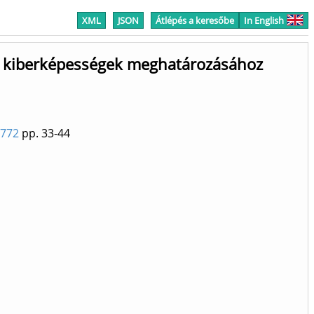
XML
JSON
Átlépés a keresőbe
In English
a a kiberképességek meghatározásához
2772
pp. 33-44