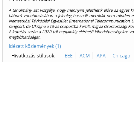
A tanulmány azt vizsgálja, hogy mennyire jelezhetik előre az egyes ki
háború vonatkozásában a jelenleg használt metrikák nem minden ese
Nemzetközi Távközlési Egyesület (International Telecommunication Un
rangsort, de Ukrajna a T3-as csoportba került, míg az Oroszországi Fö
A kutatás során a 2020-tól napjainkig elérhető kiberképességekre vo
megbízhatóságát.
Idézett közlemények (1)
Hivatkozás stílusok:
IEEE
ACM
APA
Chicago