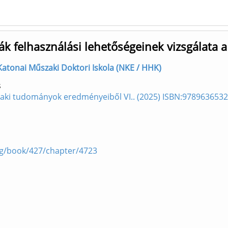
ikák felhasználási lehetőségeinek vizsgálat
] Katonai Műszaki Doktori Iskola (NKE / HHK)
s
zaki tudományok eredményeiből VI.. (2025) ISBN:978963653
og/book/427/chapter/4723