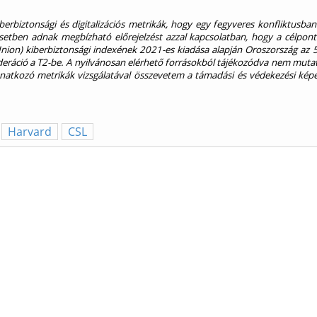
berbiztonsági és digi­talizációs metrikák, hogy egy fegyveres konfliktusba
tben adnak megbízható előrejelzést azzal kapcsolatban, hogy a célpont 
ion) kiberbiztonsági indexének 2021-es kiadása alapján Oroszország az 5
deráció a T2-be. A nyilvánosan elérhető forrásokból tájékozódva nem mutat
natkozó metrikák vizsgálatával összevetem a támadási és védekezési képe
Harvard
CSL