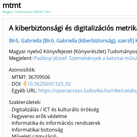
mtmt
Magyar Tudományos Művek Tára
A kiberbiztonsági és digitalizációs metr
Biró, Gabriella [Biró, Gabriella (kiberbiztonság), szerző
Magyar nyelvű Könyvfejezet (Könyvrészlet) Tudományo
Megjelent:
Padányi József. Szemelvények a katonai műs
Azonosítók
MTMT: 36709506
DOI:
10.36250/01323_02
Egyéb URL:
https://openaccess.ludovika.hu/nke/catal
Szakterületek:
Digitalizálás / ICT és kulturális örökség
Fegyveres erők védelme
Informatika és információs rendszerek
Informatikai biztonság
Műveleti szimuláció