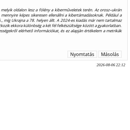
n melyik oldalon lesz a fölény a kiber­műveletek terén. Az orosz–ukrán
mennyire képes sikeresen ellenállni a kibertámadásoknak. Például a
., míg Ukrajna a 78. helyen állt. A 2024-es kiadás már nem tartalmaz
kozik ekkora különbség a két fél felkészültsége között a gyakorlatban.
sségekről elérhető információkat, és ez alapján értékelem a metrikák
Nyomtatás
Másolás
2026-08-06 22:12