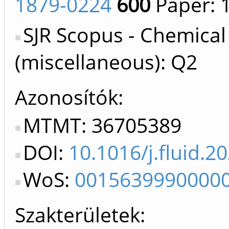
1879-0224
600
Paper: 
SJR Scopus - Chemical
(miscellaneous): Q2
Azonosítók
MTMT: 36705389
DOI:
10.1016/j.fluid.2
WoS:
0015639990000
Szakterületek: