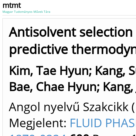
mtmt
Magyar Tudományos Művek Tára
Antisolvent selectio
predictive thermody
Kim, Tae Hyun
;
Kang, S
Bae, Chae Hyun
;
Kang,
Angol nyelvű Szakcikk 
Megjelent:
FLUID PHAS