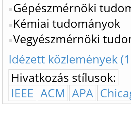
Gépészmérnöki tudo
Kémiai tudományok
Vegyészmérnöki tud
Idézett közlemények (1
Hivatkozás stílusok:
IEEE
ACM
APA
Chica