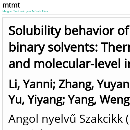
mtmt
Magyar Tudományos Művek Tára
Solubility behavior o
binary solvents: The
and molecular-level i
Li, Yanni
;
Zhang, Yuyan
Yu, Yiyang
;
Yang, Weng
Angol nyelvű Szakcikk 