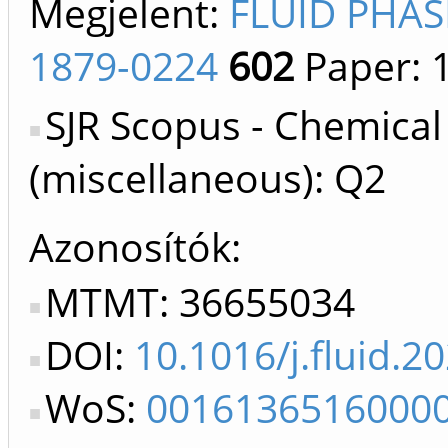
Megjelent:
FLUID PHAS
1879-0224
602
Paper: 
SJR Scopus - Chemical
(miscellaneous): Q2
Azonosítók
MTMT: 36655034
DOI:
10.1016/j.fluid.2
WoS:
0016136516000