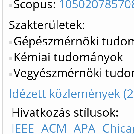
Scopus:
10502078570
Szakterületek:
Gépészmérnöki tudo
Kémiai tudományok
Vegyészmérnöki tud
Idézett közlemények (2
Hivatkozás stílusok:
IEEE
ACM
APA
Chica