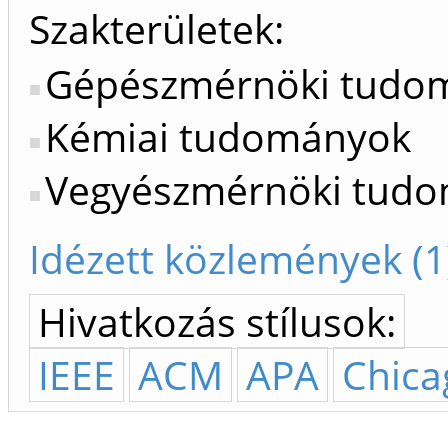
Szakterületek:
Gépészmérnöki tudo
Kémiai tudományok
Vegyészmérnöki tud
Idézett közlemények (1
Hivatkozás stílusok:
IEEE
ACM
APA
Chica