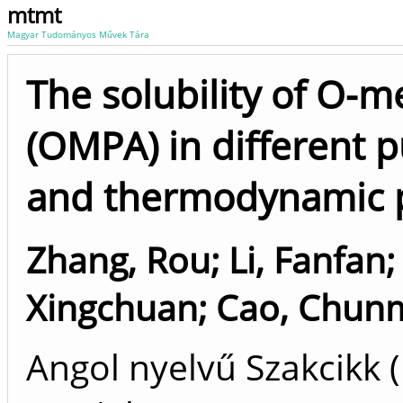
mtmt
Magyar Tudományos Művek Tára
The solubility of O-m
(OMPA) in different p
and thermodynamic p
Zhang, Rou
;
Li, Fanfan
Xingchuan
;
Cao, Chun
Angol nyelvű Szakcikk 