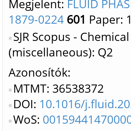
Megjelent:
FLUID PHAS
1879-0224
601
Paper: 
SJR Scopus - Chemical
(miscellaneous): Q2
Azonosítók
MTMT: 36538372
DOI:
10.1016/j.fluid.2
WoS:
0015944147000