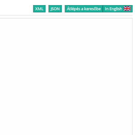
XML
JSON
Átlépés a keresőbe
In English