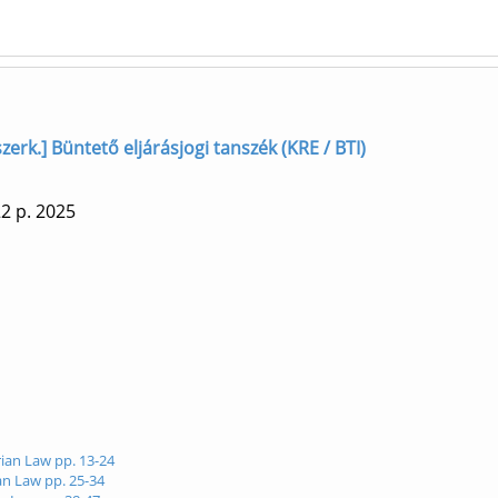
szerk.] Büntető eljárásjogi tanszék (KRE / BTI)
22 p.
2025
rian Law pp. 13-24
an Law pp. 25-34