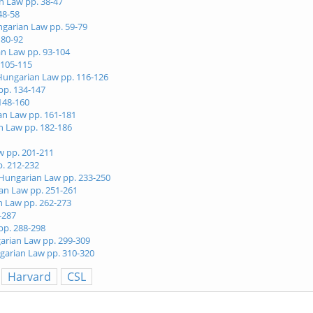
an Law pp. 38-47
48-58
ungarian Law pp. 59-79
 80-92
an Law pp. 93-104
 105-115
 Hungarian Law pp. 116-126
pp. 134-147
148-160
ian Law pp. 161-181
an Law pp. 182-186
w pp. 201-211
p. 212-232
 Hungarian Law pp. 233-250
ian Law pp. 251-261
n Law pp. 262-273
-287
pp. 288-298
garian Law pp. 299-309
ngarian Law pp. 310-320
Harvard
CSL