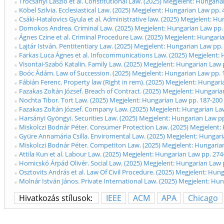
Trócsányi László et al. Constitutional Law. (2025) Megjelent: Hungari
Köbel Szilvia. Ecclesiastical Law. (2025) Megjelent: Hungarian Law pp. 
Csáki-Hatalovics Gyula et al. Administrative law. (2025) Megjelent: H
Domokos Andrea. Criminal Law. (2025) Megjelent: Hungarian Law pp.
Ágnes Czine et al. Criminal Procedure Law. (2025) Megjelent: Hungari
Lajtár István. Pentitentiary Law. (2025) Megjelent: Hungarian Law pp.
Farkas Luca Ágnes et al. Infocommunications Law. (2025) Megjelent:
Visontai-Szabó Katalin. Family Law. (2025) Megjelent: Hungarian Law 
Boóc Ádám. Law of Succession. (2025) Megjelent: Hungarian Law pp. 
Fábián Ferenc. Property law (Right in rem). (2025) Megjelent: Hungar
Fazakas Zoltán József. Breach of Contract. (2025) Megjelent: Hungari
Nochta Tibor. Tort Law. (2025) Megjelent: Hungarian Law pp. 187-200
Fazakas Zoltán József. Company Law. (2025) Megjelent: Hungarian La
Harsányi Gyöngyi. Securities Law. (2025) Megjelent: Hungarian Law p
Miskolczi Bodnár Péter. Consumer Protection Law. (2025) Megjelent:
Gyüre Annamária Csilla. Enviromental Law. (2025) Megjelent: Hungar
Miskolczi Bodnár Péter. Competiton Law. (2025) Megjelent: Hungaria
Attila Kun et al. Labour Law. (2025) Megjelent: Hungarian Law pp. 274
Homicskó Árpád Olivér. Social Law. (2025) Megjelent: Hungarian Law 
Osztovits András et al. Law Of Civil Procedure. (2025) Megjelent: Hun
Molnár István János. Private International Law. (2025) Megjelent: Hu
Hivatkozás stílusok:
IEEE
ACM
APA
Chicago