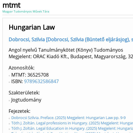
mtmt
Magyar Tudományos Művek Tára
Hungarian Law
Dobrocsi, Szilvia [Dobrocsi, Szilvia (Büntető eljárásjog), 
Angol nyelvű Tanulmánykötet (Könyv) Tudományos
Megjelent: ORAC Kiadó Kft., Budapest, Magyarország, 3
Azonosítók
MTMT: 36525708
ISBN:
9789632586847
Szakterületek:
Jogtudomány
Fejezetek
Dobrocsi Szilvia. Preface. (2025) Megjelent: Hungarian Law pp. 9-9
Tóth J. Zoltán. Legal professions in Hungary. (2025) Megjelent: Hunga
Tóth J. Zoltán. Legal Education in Hungary. (2025) Megjelent: Hungari