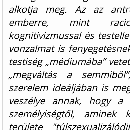
alkotja meg. Az az antro
emberre, mint racio
kognitivizmussal és testell
vonzalmat is fenyegetésnek 
testiség „médiumába” vetett
„megváltás a semmiből”,
szerelem ideáljában is meg
veszélye annak, hogy a 
személyiségtől, aminek 
területe "túlszexualizál