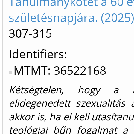
Tanulmánykötet a 60 é
születésnapjára. (202
307-315
Identifiers
MTMT: 36522168
Kétségtelen, hogy a k
elidegenedett szexualitás
akkor is, ha el kell utasíta
teológiai bűn fogalmat a 