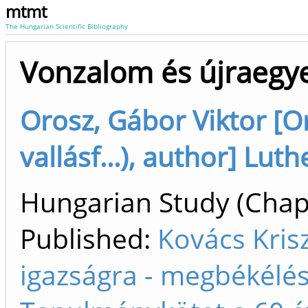
mtmt
The Hungarian Scientific Bibliography
Vonzalom és újraegy
Orosz, Gábor Viktor [Or
vallásf...), author] Lut
Hungarian Study (Chapt
Published:
Kovács Kris
igazságra - megbékélés