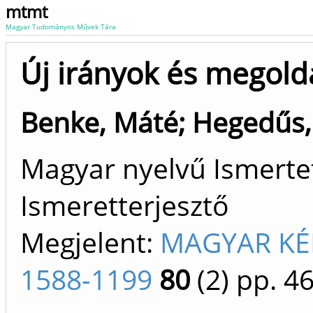
mtmt
Magyar Tudományos Művek Tára
Új irányok és megold
Benke, Máté
;
Hegedűs,
Magyar nyelvű Ismertet
Ismeretterjesztő
Megjelent:
MAGYAR KÉM
1588-1199
80
(2)
pp. 46