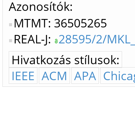
Azonosítók
MTMT: 36505265
REAL-J:
28595/2/MKL_
Hivatkozás stílusok:
IEEE
ACM
APA
Chica