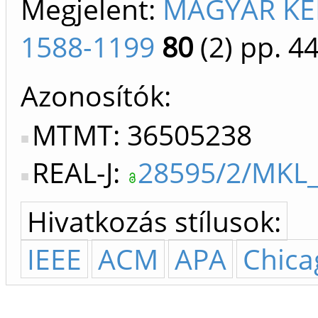
Megjelent:
MAGYAR KÉM
1588-1199
80
(2)
pp. 44
Azonosítók
MTMT: 36505238
REAL-J:
28595/2/MKL_
Hivatkozás stílusok:
IEEE
ACM
APA
Chica