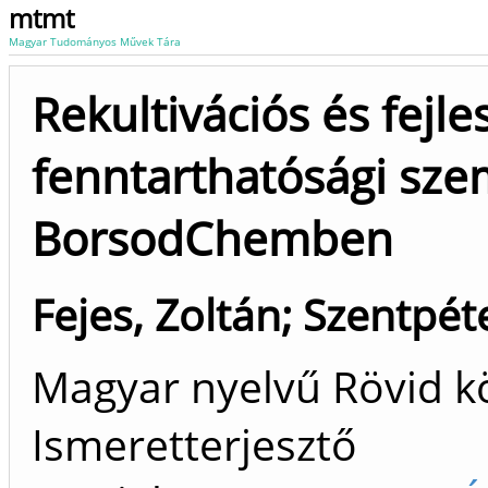
mtmt
Magyar Tudományos Művek Tára
Rekultivációs és fejl
fenntarthatósági sz
BorsodChemben
Fejes, Zoltán
;
Szentpéte
Magyar nyelvű Rövid kö
Ismeretterjesztő