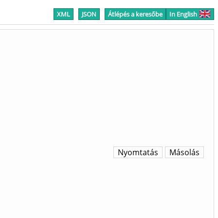
XML
JSON
Átlépés a keresőbe
In English
Nyomtatás
Másolás