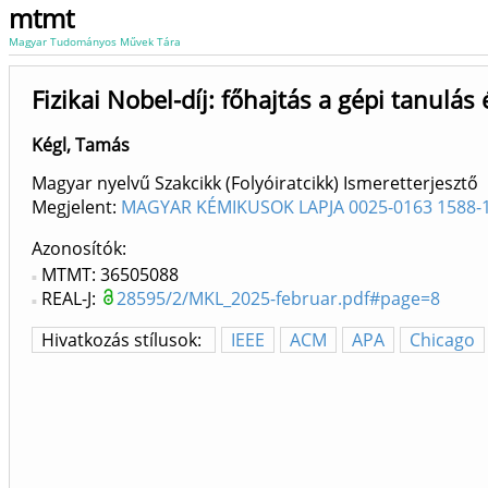
mtmt
Magyar Tudományos Művek Tára
Fizikai Nobel-díj: főhajtás a gépi tanulás
Kégl, Tamás
Magyar nyelvű Szakcikk (Folyóiratcikk) Ismeretterjesztő
Megjelent:
MAGYAR KÉMIKUSOK LAPJA 0025-0163 1588-
Azonosítók
MTMT: 36505088
REAL-J:
28595/2/MKL_2025-februar.pdf#page=8
Hivatkozás stílusok:
IEEE
ACM
APA
Chicago