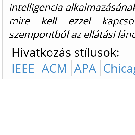
intelligencia alkalmazásána
mire kell ezzel kapcsol
szempontból az ellátási lánc
Hivatkozás stílusok:
IEEE
ACM
APA
Chica