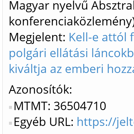
Magyar nyelvű Absztrak
konferenciaközlemén
Megjelent:
Kell-e attól
polgári ellátási láncok
kiváltja az emberi hozz
Azonosítók
MTMT: 36504710
Egyéb URL:
https://je