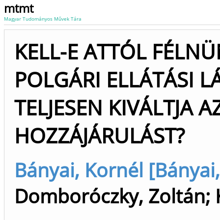
mtmt
Magyar Tudományos Művek Tára
KELL-E ATTÓL FÉLNÜ
POLGÁRI ELLÁTÁSI 
TELJESEN KIVÁLTJA A
HOZZÁJÁRULÁST?
Bányai, Kornél [Bányai,
Domboróczky, Zoltán
;