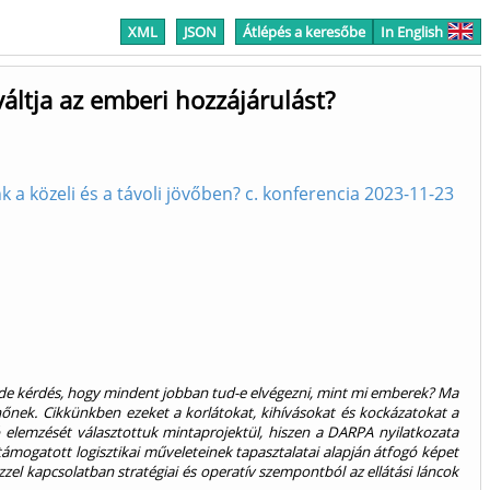
XML
JSON
Átlépés a keresőbe
In English
iváltja az emberi hozzájárulást?
 a közeli és a távoli jövőben? c. konferencia 2023-11-23
i, de kérdés, hogy mindent jobban tud-e elvégezni, mint mi emberek? Ma
 nőnek. Cikkünkben ezeket a korlátokat, kihívásokat és kockázatokat a
gó elemzését választottuk mintaprojektül, hiszen a DARPA nyilatkozata
l támogatott logisztikai műveleteinek tapasztalatai alapján átfogó képet
zzel kapcsolatban stratégiai és operatív szempontból az ellátási láncok