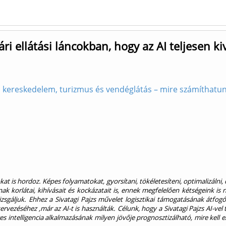
ári ellátási láncokban, hogy az AI teljesen k
, kereskedelem, turizmus és vendéglátás – mire számíthatunk
kat is hordoz. Képes folyamatokat, gyorsítani, tökéletesíteni, optimalizáln
ak korlátai, kihívásait és kockázatait is, ennek megfelelően kétségeink is
vizsgáljuk. Ehhez a Sivatagi Pajzs művelet logisztikai támogatásának átfo
ervezéséhez ,már az AI-t is használták. Célunk, hogy a Sivatagi Pajzs AI-ve
es intelligencia alkalmazásának milyen jövője prognosztizálható, mire kell e