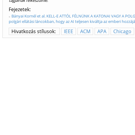
tagjainak felkészülnie.
Fejezetek
Bányai Kornél et al. KELL-E ATTÓL FÉLNÜNK A KATONAI VAGY A POLGÁ
polgári ellátási láncokban, hogy az AI teljesen kiváltja az emberi hozzájá
Hivatkozás stílusok:
IEEE
ACM
APA
Chicago