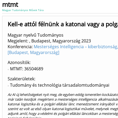
mtmt
Magyar Tudományos Művek Tára
Kell-e attól félnünk a katonai vagy a polg
Magyar nyelvű Tudományos
Megjelent: , Budapest, Magyarország
2023
Konferencia:
Mesterséges Intelligencia – kiberbiztonság
[Budapest, Magyarország]
Azonosítók
MTMT: 36504689
Szakterületek:
Tudomány és technológia társadalomtudományai
Az AI új lehetőségeket nyit meg, de egyben eddig ismeretlen kockázato
már talán kezdjük megérteni a mesterséges intelligencia alkalmazásán
katonai logisztika és a polgári ellátási lánc menedzsment irányából 
szerint ez volt az első olyan katonai logisztikai művelet, melynek megt
adjunk arról, hogy a védelmi és polgári ellátási láncokban a mesterség