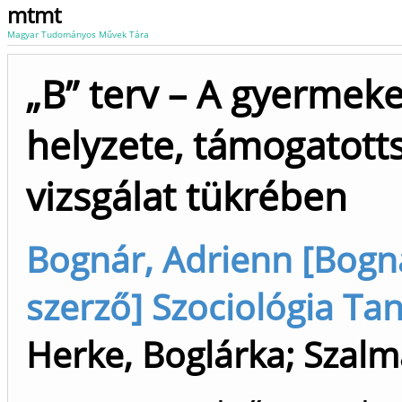
mtmt
Magyar Tudományos Művek Tára
„B” terv – A gyermeke
helyzete, támogatotts
vizsgálat tükrében
Bognár, Adrienn [Bogná
szerző] Szociológia Tan
Herke, Boglárka
;
Szalma