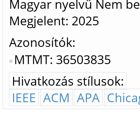
Magyar nyelvű Nem be
Megjelent:
2025
Azonosítók
MTMT: 36503835
Hivatkozás stílusok:
IEEE
ACM
APA
Chica