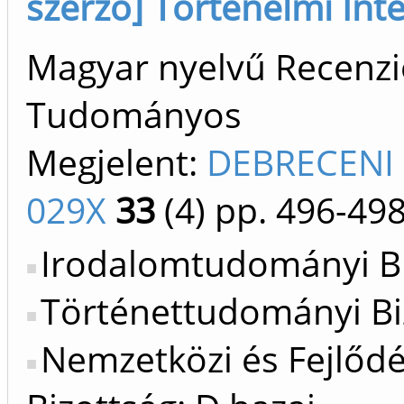
szerző] Történelmi Inté
Magyar nyelvű Recenzió/
Tudományos
Megjelent:
DEBRECENI 
029X
33
(4)
pp. 496-49
Irodalomtudományi Bi
Történettudományi Bi
Nemzetközi és Fejlőd