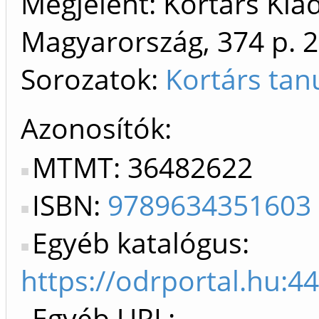
Megjelent: Kortárs Kia
Magyarország, 374 p.
2
Sorozatok:
Kortárs ta
Azonosítók
MTMT: 36482622
ISBN:
9789634351603
Egyéb katalógus:
https://odrportal.hu:
Egyéb URL: