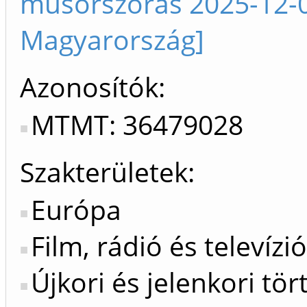
műsorszórás 2025-12-0
Magyarország]
Azonosítók
MTMT: 36479028
Szakterületek:
Európa
Film, rádió és televí
Újkori és jelenkori tö