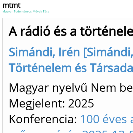
mtmt
Magyar Tudományos Művek Tára
A rádió és a történe
Simándi, Irén [Simándi,
Történelem és Társada
Magyar nyelvű Nem be
Megjelent:
2025
Konferencia:
100 éves 