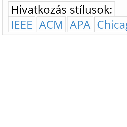
Hivatkozás stílusok:
IEEE
ACM
APA
Chica