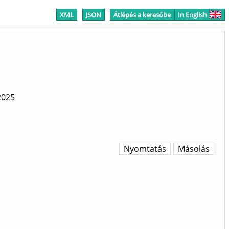
XML
JSON
Átlépés a keresőbe
In English
2025
Nyomtatás
Másolás