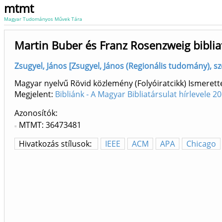
mtmt
Magyar Tudományos Művek Tára
Martin Buber és Franz Rosenzweig biblia
Zsugyel, János [Zsugyel, János (Regionális tudomány), sz
Magyar nyelvű Rövid közlemény (Folyóiratcikk) Ismerett
Megjelent:
Bibliánk - A Magyar Bibliatársulat hírlevele 
Azonosítók
MTMT: 36473481
Hivatkozás stílusok:
IEEE
ACM
APA
Chicago