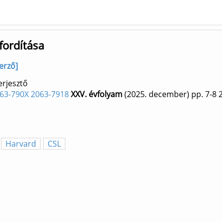
fordítása
erző]
erjesztő
2063-790X 2063-7918
XXV. évfolyam
(2025. december)
pp. 7-8
Harvard
CSL