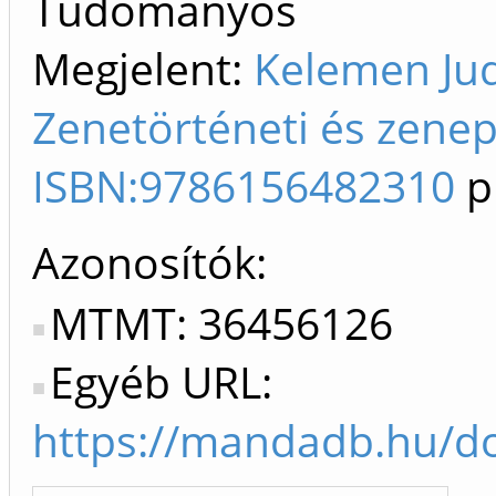
Tudományos
Megjelent:
Kelemen Jud
Zenetörténeti és zenep
ISBN:9786156482310
p
Azonosítók
MTMT: 36456126
Egyéb URL:
https://mandadb.hu/d