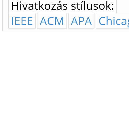
Hivatkozás stílusok:
IEEE
ACM
APA
Chica