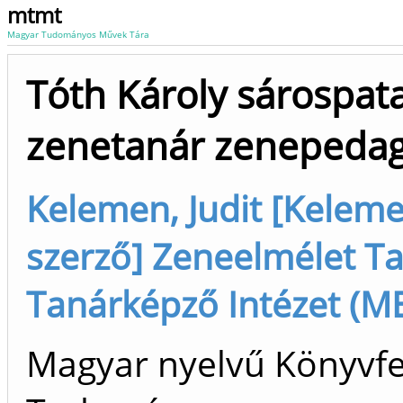
mtmt
Magyar Tudományos Művek Tára
Tóth Károly sárospat
zenetanár zenepedagó
Kelemen, Judit [Kelemen
szerző] Zeneelmélet Ta
Tanárképző Intézet (ME
Magyar nyelvű Könyvfej