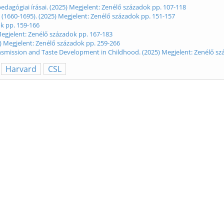
dagógiai írásai. (2025) Megjelent: Zenélő századok pp. 107-118
 (1660-1695). (2025) Megjelent: Zenélő századok pp. 151-157
ok pp. 159-166
Megjelent: Zenélő századok pp. 167-183
) Megjelent: Zenélő századok pp. 259-266
ansmission and Taste Development in Childhood. (2025) Megjelent: Zenélő sz
Harvard
CSL