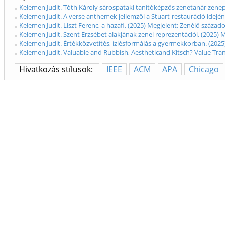
Kelemen Judit. Tóth Károly sárospataki tanítóképzős zenetanár zenepe
Kelemen Judit. A verse anthemek jellemzői a Stuart-restauráció idején
Kelemen Judit. Liszt Ferenc, a hazafi. (2025) Megjelent: Zenélő század
Kelemen Judit. Szent Erzsébet alakjának zenei reprezentációi. (2025) 
Kelemen Judit. Értékközvetítés, ízlésformálás a gyermekkorban. (2025
Kelemen Judit. Valuable and Rubbish, Aestheticand Kitsch? Value Tr
Hivatkozás stílusok:
IEEE
ACM
APA
Chicago