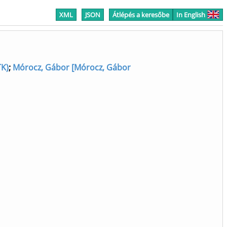
XML
JSON
Átlépés a keresőbe
In English
TK)
;
Mórocz, Gábor [Mórocz, Gábor