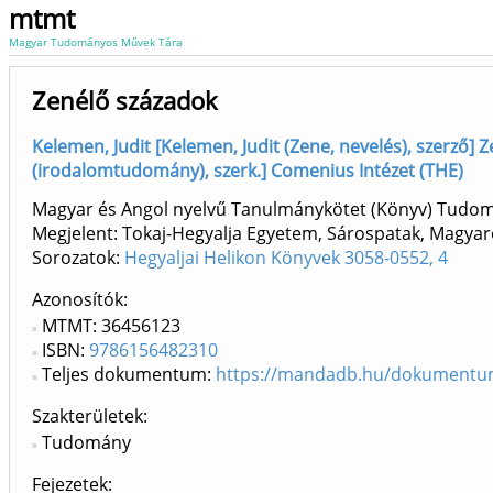
mtmt
Magyar Tudományos Művek Tára
Zenélő századok
Kelemen, Judit [Kelemen, Judit (Zene, nevelés), szerző]
(irodalomtudomány), szerk.] Comenius Intézet (THE)
Magyar és Angol nyelvű Tanulmánykötet (Könyv) Tudo
Megjelent: Tokaj-Hegyalja Egyetem, Sárospatak, Magyar
Sorozatok:
Hegyaljai Helikon Könyvek 3058-0552, 4
Azonosítók
MTMT: 36456123
ISBN:
9786156482310
Teljes dokumentum:
https://mandadb.hu/dokumentum
Szakterületek:
Tudomány
Fejezetek