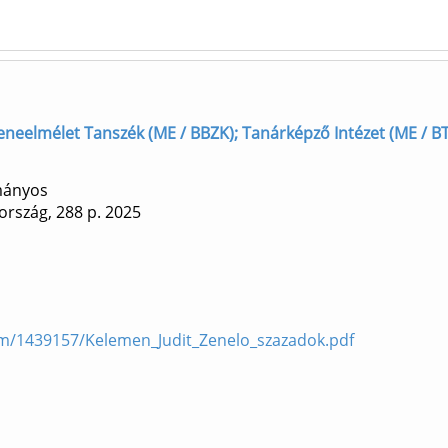
 Zeneelmélet Tanszék (ME / BBZK); Tanárképző Intézet (ME / B
mányos
ország, 288 p.
2025
/1439157/Kelemen_Judit_Zenelo_szazadok.pdf