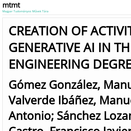
mtmt
Magyar Tudományos Művek Tára
CREATION OF ACTIVI
GENERATIVE AI IN TH
ENGINEERING DEGR
Gómez González, Man
Valverde Ibáñez, Manu
Antonio
;
Sánchez Lozan
Castro, Francisco Javie