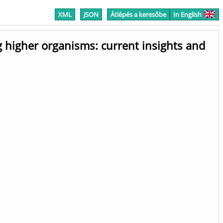
XML
JSON
Átlépés a keresőbe
In English
 higher organisms: current insights and