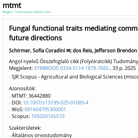
mtmt
Magyar Tudományos Művek Tára
Fungal functional traits mediating comm
future directions
Schirmer, Sofia Coradini ✉
;
dos Reis, Jefferson Brendo
Angol nyelvű Összefoglaló cikk (Folyóiratcikk) Tudomán
Megjelent:
SYMBIOSIS 0334-5114 1878-7665
, 33 p.
2025
SJR Scopus - Agricultural and Biological Sciences (misc
Azonosítók
MTMT: 36442880
DOI:
10.1007/s13199-025-01089-4
WoS:
001604795300001
Scopus:
105020165510
Szakterületek:
Általános orvostudomány