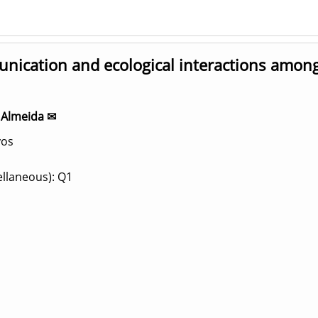
unication and ecological interactions among
n Almeida ✉
yos
ellaneous): Q1