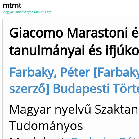
mtmt
Magyar Tudományos Művek Tára
Giacomo Marastoni és
tanulmányai és ifjúk
Farbaky, Péter [Farbak
szerző] Budapesti Tör
Magyar nyelvű Szaktan
Tudományos