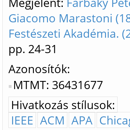
Megjelent:
Farbaky Péte
Giacomo Marastoni (18
Festészeti Akadémia. 
pp. 24-31
Azonosítók
MTMT: 36431677
Hivatkozás stílusok:
IEEE
ACM
APA
Chica