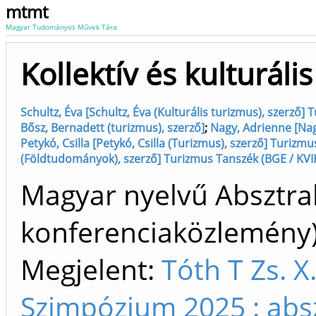
mtmt
Magyar Tudományos Művek Tára
Kollektív és kulturáli
Schultz, Éva [Schultz, Éva (Kulturális turizmus), szerző]
Bősz, Bernadett (turizmus), szerző]
;
Nagy, Adrienne [Nag
Petykó, Csilla [Petykó, Csilla (Turizmus), szerző] Turizm
(Földtudományok), szerző] Turizmus Tanszék (BGE / KVI
Magyar nyelvű Absztrak
konferenciaközlemén
Megjelent:
Tóth T Zs. X
Szimpózium 2025 : absz