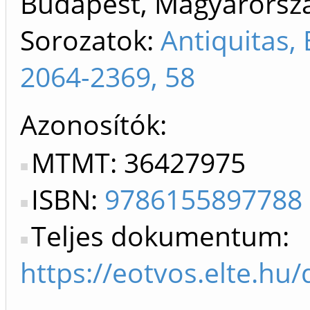
Budapest, Magyarorszá
Sorozatok:
Antiquitas,
2064-2369, 58
Azonosítók
MTMT: 36427975
ISBN:
9786155897788
Teljes dokumentum:
https://eotvos.elt