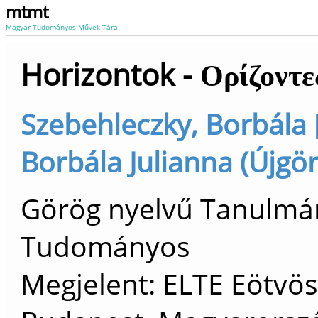
mtmt
Magyar Tudományos Művek Tára
Horizontok - Ορίζοντε
Szebehleczky, Borbála 
Borbála Julianna (Újgör
Görög nyelvű Tanulmán
Tudományos
Megjelent: ELTE Eötvös