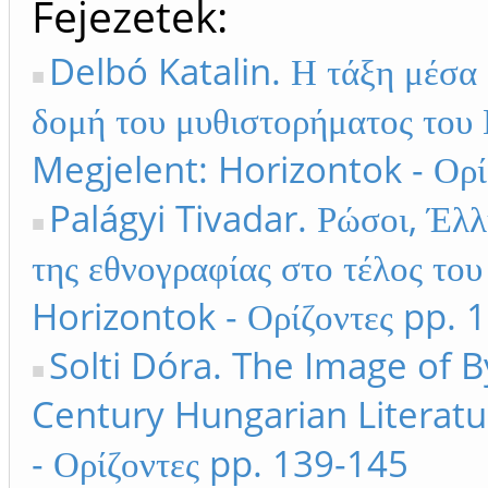
Fejezetek
Delbó Katalin. Η τάξη μέσα 
δομή του μυθιστορήματος του 
Megjelent: Horizontok - Ορί
Palágyi Tivadar. Ρώσοι, Έλλη
της εθνογραφίας στο τέλος το
Horizontok - Ορίζοντες pp. 
Solti Dóra. The Image of 
Century Hungarian Literatu
- Ορίζοντες pp. 139-145