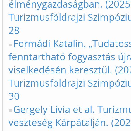
élménygazdaságban. (2025)
Turizmusföldrajzi Szimpóziu
28
Formádi Katalin. „Tudatos
fenntartható fogyasztás újr
viselkedésén keresztül. (20
Turizmusföldrajzi Szimpóziu
30
Gergely Lívia et al. Turiz
veszteség Kárpátalján. (20