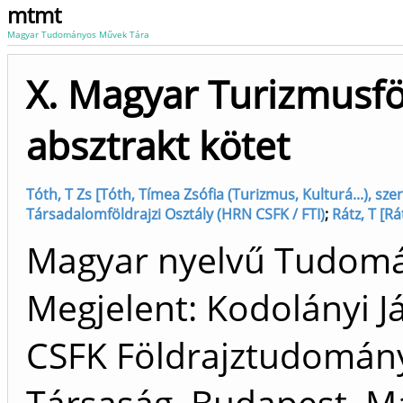
mtmt
Magyar Tudományos Művek Tára
X. Magyar Turizmusfö
absztrakt kötet
Tóth, T Zs [Tóth, Tímea Zsófia (Turizmus, Kulturá...), szer
Társadalomföldrajzi Osztály (HRN CSFK / FTI)
;
Rátz, T [R
Magyar nyelvű Tudom
Megjelent: Kodolányi 
CSFK Földrajztudományi
Társaság, Budapest, M