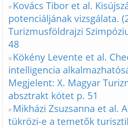
Kovács Tibor et al. Kisújszá
potenciáljának vizsgálata. 
Turizmusföldrajzi Szimpóziu
48
Kökény Levente et al. Che
intelligencia alkalmazhatós
Megjelent: X. Magyar Turiz
absztrakt kötet p. 51
Mikházi Zsuzsanna et al. 
tükrözi-e a temetők turiszti