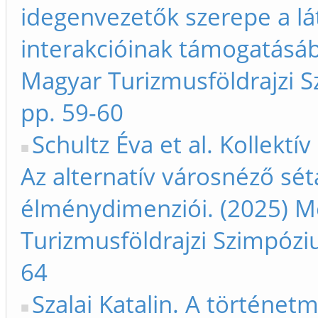
idegenvezetők szerepe a lá
interakcióinak támogatásáb
Magyar Turizmusföldrajzi S
pp. 59-60
Schultz Éva et al. Kollektí
Az alternatív városnéző sét
élménydimenziói. (2025) Me
Turizmusföldrajzi Szimpóziu
64
Szalai Katalin. A történet