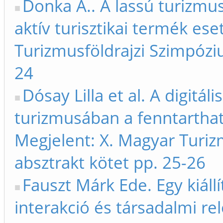
Donka A.. A lassú turizmus
aktív turisztikai termék es
Turizmusföldrajzi Szimpóziu
24
Dósay Lilla et al. A digitá
turizmusában a fenntarthat
Megjelent: X. Magyar Turiz
absztrakt kötet pp. 25-26
Fauszt Márk Ede. Egy kiállí
interakció és társadalmi re