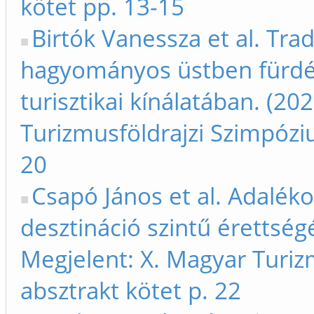
kötet pp. 13-15
Birtók Vanessza et al. Trad
hagyományos üstben fürdés
turisztikai kínálatában. (20
Turizmusföldrajzi Szimpóziu
20
Csapó János et al. Adalék
desztináció szintű érettsé
Megjelent: X. Magyar Turiz
absztrakt kötet p. 22