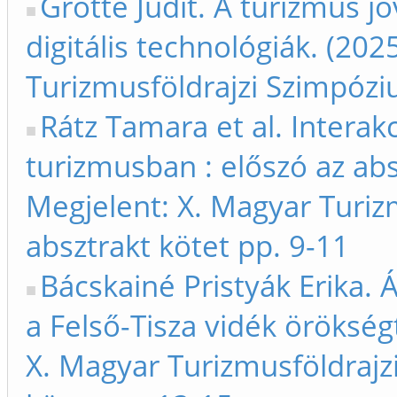
Grotte Judit. A turizmus j
digitális technológiák. (20
Turizmusföldrajzi Szimpóziu
Rátz Tamara et al. Interakc
turizmusban : előszó az abs
Megjelent: X. Magyar Turiz
absztrakt kötet pp. 9-11
Bácskainé Pristyák Erika. Á
a Felső-Tisza vidék öröksé
X. Magyar Turizmusföldrajz