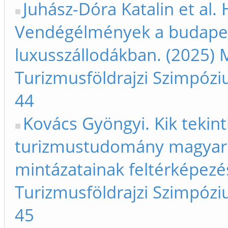
Juhász-Dóra Katalin et al.
Vendégélmények a budapest
luxusszállodákban. (2025) 
Turizmusföldrajzi Szimpóziu
44
Kovács Gyöngyi. Kik tekin
turizmustudomány magyar s
mintázatainak feltérképezé
Turizmusföldrajzi Szimpóziu
45