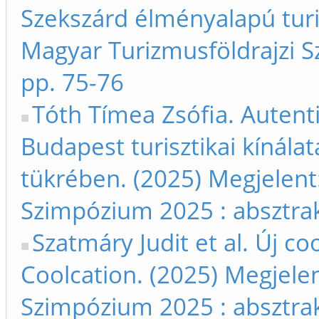
Szekszárd élményalapú turi
Magyar Turizmusföldrajzi S
pp. 75-76
Tóth Tímea Zsófia. Autent
Budapest turisztikai kínála
tükrében. (2025) Megjelent
Szimpózium 2025 : absztrak
Szatmáry Judit et al. Új c
Coolcation. (2025) Megjelen
Szimpózium 2025 : absztrak