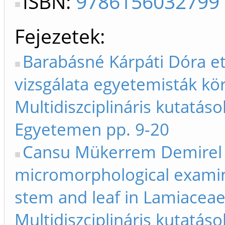
ISBN:
9786156032799
Fejezetek
Barabásné Kárpáti Dóra et
vizsgálata egyetemisták kö
Multidiszciplináris kutatás
Egyetemen pp. 9-20
Cansu Mükerrem Demirel e
micromorphological examina
stem and leaf in Lamiaceae
Multidiszciplináris kutatás