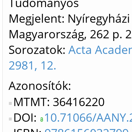
Tudományos
Megjelent: Nyíregyházi
Magyarország, 262 p.
2
Sorozatok:
Acta Academ
2981, 12.
Azonosítók
MTMT: 36416220
DOI:
10.71066/AANY.