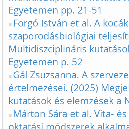
Egyetemen pp. 21-51
Forgó István et al. A kocá
szaporodásbiológiai teljes
Multidiszciplináris kutatás
Egyetemen p. 52
Gál Zsuzsanna. A szerveze
értelmezései. (2025) Megjel
kutatások és elemzések a 
Márton Sára et al. Vita- é
oktatási módszerek alkalm