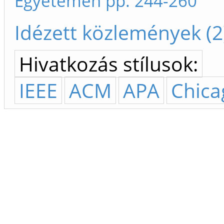
Egyetemen pp. 244-260
Idézett közlemények (2
Hivatkozás stílusok:
IEEE
ACM
APA
Chica