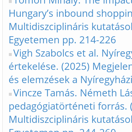
Hungary’s inbound shopping
Multidiszciplináris kutatás
Egyetemen pp. 214-226
Vigh Szabolcs et al. Nyíre
értekelése. (2025) Megjelen
és elemzések a Nyíregyház
Vincze Tamás. Németh Lás
pedagógiatörténeti forrás. 
Multidiszciplináris kutatás