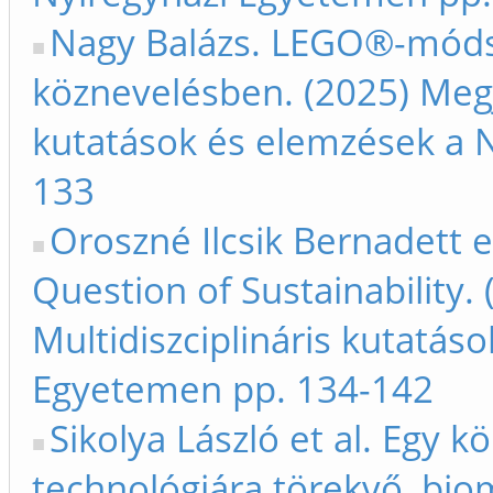
Nagy Balázs. LEGO®-módsz
köznevelésben. (2025) Megje
kutatások és elemzések a 
133
Oroszné Ilcsik Bernadett e
Question of Sustainability.
Multidiszciplináris kutatás
Egyetemen pp. 134-142
Sikolya László et al. Egy 
technológiára törekvő, bi