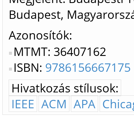
Budapest, Magyarorszá
Azonosítók
MTMT: 36407162
ISBN:
9786156667175
Hivatkozás stílusok:
IEEE
ACM
APA
Chica