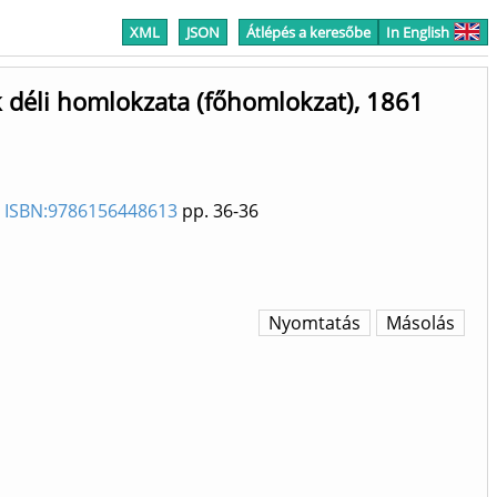
XML
JSON
Átlépés a keresőbe
In English
k déli homlokzata (főhomlokzat), 1861
5) ISBN:9786156448613
pp. 36-36
Nyomtatás
Másolás