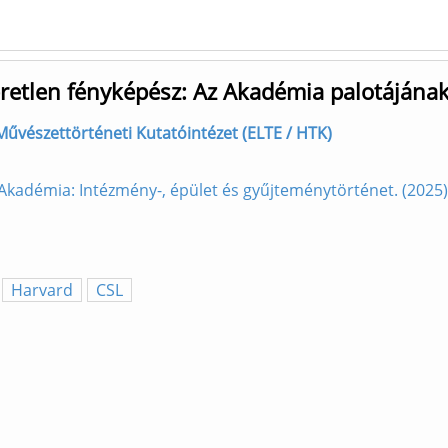
eretlen fényképész: Az Akadémia palotájána
] Művészettörténeti Kutatóintézet (ELTE / HTK)
Akadémia: Intézmény-, épület és gyűjteménytörténet. (202
Harvard
CSL