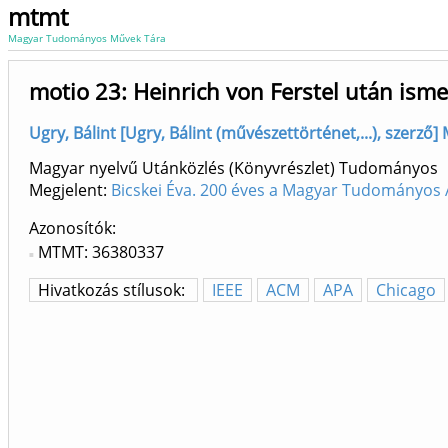
mtmt
Magyar Tudományos Művek Tára
motio 23: Heinrich von Ferstel után ism
Ugry, Bálint [Ugry, Bálint (művészettörténet,...), szerző
Magyar nyelvű Utánközlés (Könyvrészlet) Tudományos
Megjelent:
Bicskei Éva. 200 éves a Magyar Tudományos 
Azonosítók
MTMT: 36380337
Hivatkozás stílusok:
IEEE
ACM
APA
Chicago