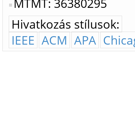
MTMT: 36380295
Hivatkozás stílusok:
IEEE
ACM
APA
Chica