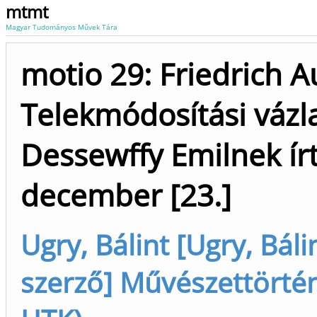
mtmt
Magyar Tudományos Művek Tára
motio 29: Friedrich A
Telekmódosítási vázla
Dessewffy Emilnek írt 
december [23.]
Ugry, Bálint [Ugry, Báli
szerző] Művészettörtén