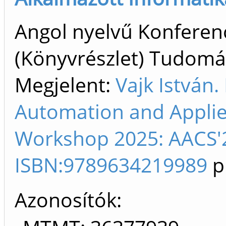
Angol nyelvű Konfere
(Könyvrészlet) Tudom
Megjelent:
Vajk István.
Automation and Appli
Workshop 2025: AACS'2
ISBN:9789634219989
p
Azonosítók