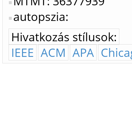
MTMT: 36377939
autopszia:
Hivatkozás stílusok:
IEEE
ACM
APA
Chica