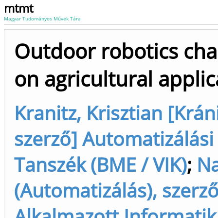
mtmt
Magyar Tudományos Művek Tára
Outdoor robotics cha
on agricultural applic
Kranitz, Krisztian [Krán
szerző] Automatizálási
Tanszék (BME / VIK)
;
Na
(Automatizálás), szerző
Alkalmazott Informatik