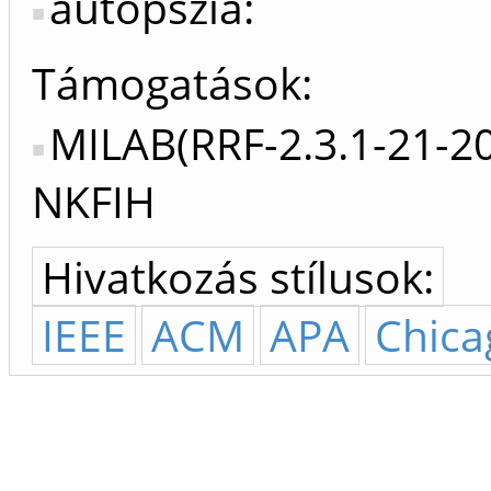
autopszia:
Támogatások:
MILAB(RRF-2.3.1-21-2
NKFIH
Hivatkozás stílusok:
IEEE
ACM
APA
Chica