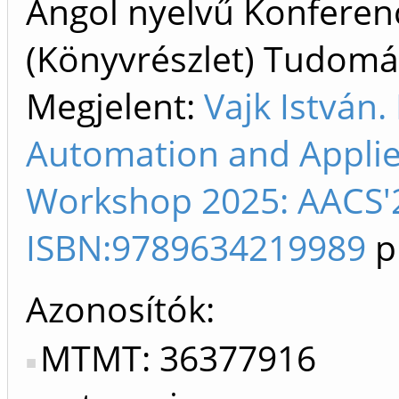
Angol nyelvű Konfere
(Könyvrészlet) Tudom
Megjelent:
Vajk István.
Automation and Appli
Workshop 2025: AACS'2
ISBN:9789634219989
p
Azonosítók
MTMT: 36377916